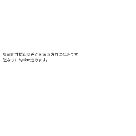
榎前町井杭山交差点を南西方向に進みます。
道なりに約6km進みます。