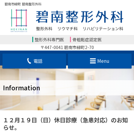
碧南市緑町 碧南整形外科
整形外科専門医
骨粗鬆症認定医
〒447-0041 碧南市緑町2-70
電話
Menu
Information
１２月１９日（日）休日診療（急患対応）のお知
らせ。