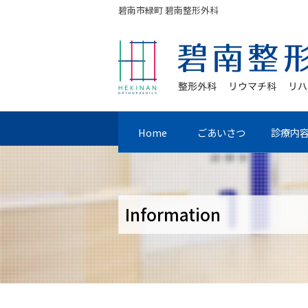
碧南市緑町 碧南整形外科
Home
ごあいさつ
診療内
Information