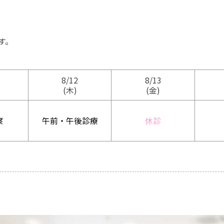
す。
8/12
8/13
(木)
(金)
察
午前・午後診療
休診