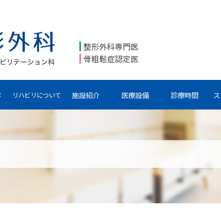
整形外科専門医
骨粗鬆症認定医
容
施設紹介
医療設備
診療時間
ス
リハビリについて