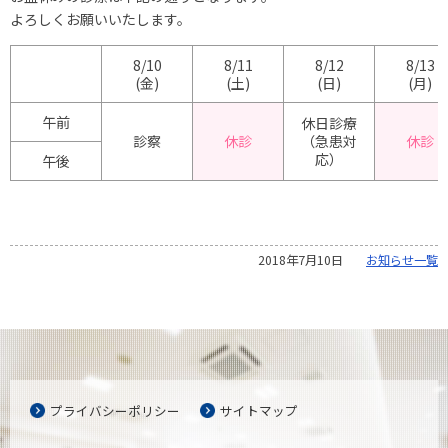
よろしくお願いいたします。
8/10
8/11
8/12
8/13
(金)
(土)
(日)
(月)
午前
休日診療
診察
休診
（急患対
休診
応）
午後
2018年7月10日
お知らせ一覧
プライバシーポリシー
サイトマップ